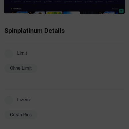
Spinplatinum Details
Limit
Ohne Limit
Lizenz
Costa Rica