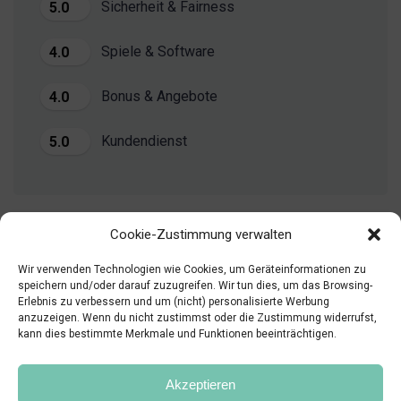
Sicherheit & Fairness
5.0
Spiele & Software
4.0
Bonus & Angebote
4.0
Kundendienst
5.0
Cookie-Zustimmung verwalten
Wir verwenden Technologien wie Cookies, um Geräteinformationen zu
speichern und/oder darauf zuzugreifen. Wir tun dies, um das Browsing-
Erlebnis zu verbessern und um (nicht) personalisierte Werbung
anzuzeigen. Wenn du nicht zustimmst oder die Zustimmung widerrufst,
kann dies bestimmte Merkmale und Funktionen beeinträchtigen.
© Copyright 2024 CoreCode
Akzeptieren
Datenschutz