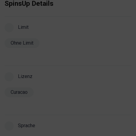
SpinsUp Details
Limit
Ohne Limit
Lizenz
Curacao
Sprache