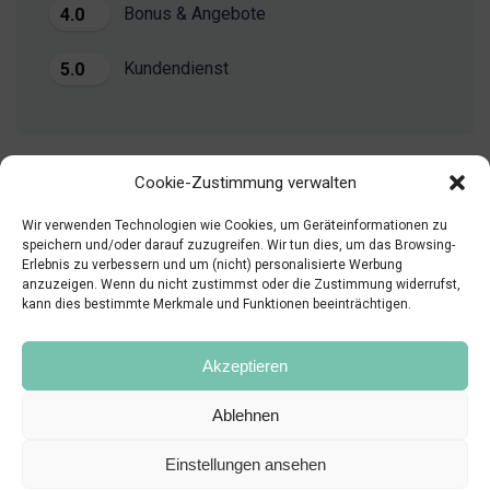
Bonus & Angebote
4.0
Kundendienst
5.0
Cookie-Zustimmung verwalten
Wir verwenden Technologien wie Cookies, um Geräteinformationen zu
speichern und/oder darauf zuzugreifen. Wir tun dies, um das Browsing-
Erlebnis zu verbessern und um (nicht) personalisierte Werbung
anzuzeigen. Wenn du nicht zustimmst oder die Zustimmung widerrufst,
kann dies bestimmte Merkmale und Funktionen beeinträchtigen.
© Copyright 2024 CoreCode
Akzeptieren
Datenschutz
Ablehnen
Einstellungen ansehen