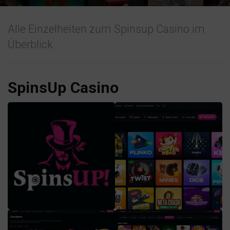
Alle Einzelheiten zum Spinsup Casino im
Überblick.
SpinsUp Casino