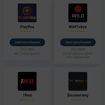
Playfina
WildTokyo
Jetzt anschauen!
Jetzt anschauen!
T&Cs Apply
T&Cs Apply
Mit Treueprogramm
Die beliebtesten Spiele
ohne Spielpausen
1Red
Boomerang