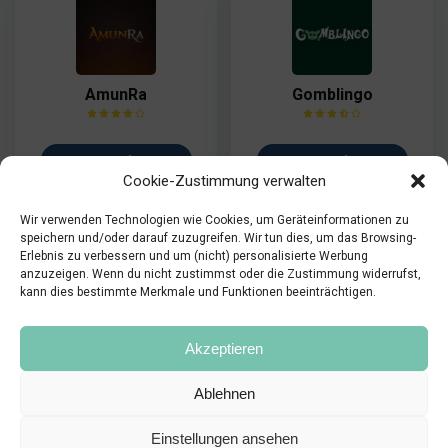
AmunRa
Gomblingo
Jetzt anschauen!
Jetzt anschauen!
Cookie-Zustimmung verwalten
Informationen
T&Cs Apply
Großes Live-Casino
Keine 5 Sekunden
Wir verwenden Technologien wie Cookies, um Geräteinformationen zu
Pausen
speichern und/oder darauf zuzugreifen. Wir tun dies, um das Browsing-
Erlebnis zu verbessern und um (nicht) personalisierte Werbung
anzuzeigen. Wenn du nicht zustimmst oder die Zustimmung widerrufst,
kann dies bestimmte Merkmale und Funktionen beeinträchtigen.
«
1
2
3
»
Akzeptieren
Ablehnen
© Copyright 2024 CoreCode
Einstellungen ansehen