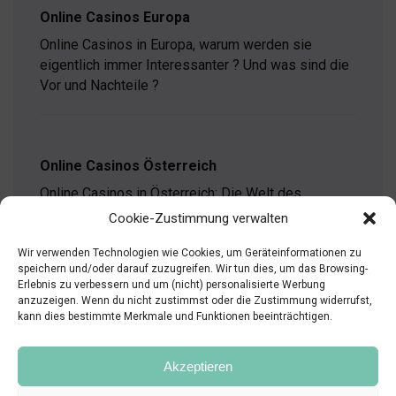
Online Casinos Europa
Online Casinos in Europa, warum werden sie
eigentlich immer Interessanter ? Und was sind die
Vor und Nachteile ?
Online Casinos Österreich
Online Casinos in Österreich: Die Welt des
Glücksspiels hat sich in den vergangenen Jahren
Cookie-Zustimmung verwalten
stark verändert. Während Spielhallen und
klassische…
weiterlesen
Wir verwenden Technologien wie Cookies, um Geräteinformationen zu
speichern und/oder darauf zuzugreifen. Wir tun dies, um das Browsing-
Online
Erlebnis zu verbessern und um (nicht) personalisierte Werbung
Casinos
anzuzeigen. Wenn du nicht zustimmst oder die Zustimmung widerrufst,
Österreich
kann dies bestimmte Merkmale und Funktionen beeinträchtigen.
Akzeptieren