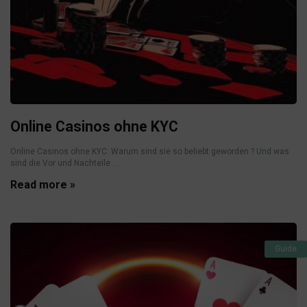
Online Casinos ohne KYC
Online Casinos ohne KYC: Warum sind sie so beliebt geworden ? Und was
sind die Vor und Nachteile ...
Read more »
Guide