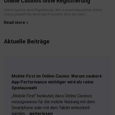
Online Casinos ohne Registrierung
Online Casinos ohne Registrierung: Wer in einem klassischen Online
Casino gespielt hat, kennt das Prozedere, doch das kann ...
Read more »
Aktuelle Beiträge
Mobile-First im Online-Casino: Warum saubere
App-Performance wichtiger wird als reine
Spielauswahl
„Mobile First“ bedeutet, dass Online Casinos
vorzugsweise für die mobile Nutzung mit dem
Smartphone oder mit dem Tablet entwickelt
werden.…
weiterlesen