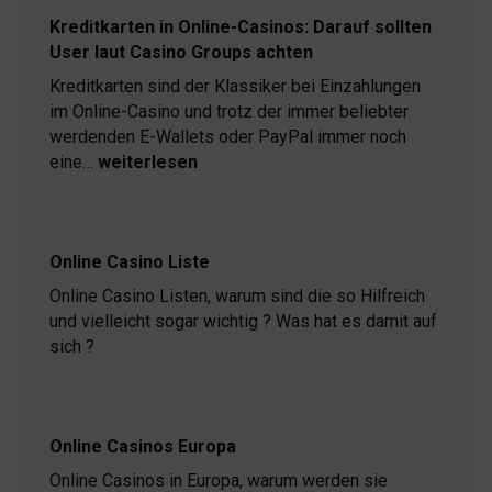
Online-
Kreditkarten in Online-Casinos: Darauf sollten
Casino:
User laut Casino Groups achten
Warum
saubere
Kreditkarten sind der Klassiker bei Einzahlungen
App-
im Online-Casino und trotz der immer beliebter
Performance
wichtiger
werdenden E-Wallets oder PayPal immer noch
wird
eine…
weiterlesen
als
Kreditkarten
reine
in
Spielauswahl
Online-
Casinos:
Online Casino Liste
Darauf
sollten
Online Casino Listen, warum sind die so Hilfreich
User
und vielleicht sogar wichtig ? Was hat es damit auf
laut
sich ?
Casino
Groups
achten
Online Casinos Europa
Online Casinos in Europa, warum werden sie