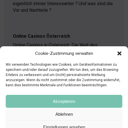
eigentlich immer Interessanter ? Und was sind die
Vor und Nachteile ?
Online Casinos Österreich
Online Casinos in Österreich: Die Welt des
Glücksspiels hat sich in den vergangenen Jahren
Cookie-Zustimmung verwalten
stark verändert. Während Spielhallen und
klassische…
weiterlesen
Wir verwenden Technologien wie Cookies, um Geräteinformationen zu
speichern und/oder darauf zuzugreifen. Wir tun dies, um das Browsing-
Online
Erlebnis zu verbessern und um (nicht) personalisierte Werbung
Casinos
anzuzeigen. Wenn du nicht zustimmst oder die Zustimmung widerrufst,
Österreich
kann dies bestimmte Merkmale und Funktionen beeinträchtigen.
Akzeptieren
Ablehnen
© Copyright 2024 CoreCode
Einstellungen ansehen