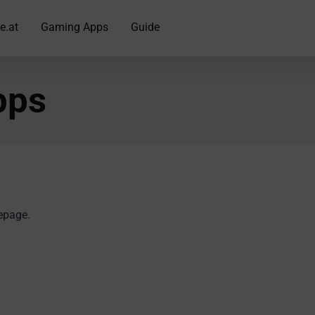
e.at
Gaming Apps
Guide
pps
epage.