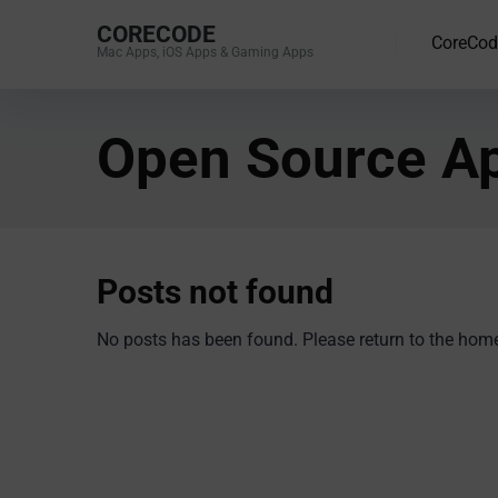
CORECODE
CoreCod
Mac Apps, iOS Apps & Gaming Apps
Open Source A
Posts not found
No posts has been found. Please return to the hom