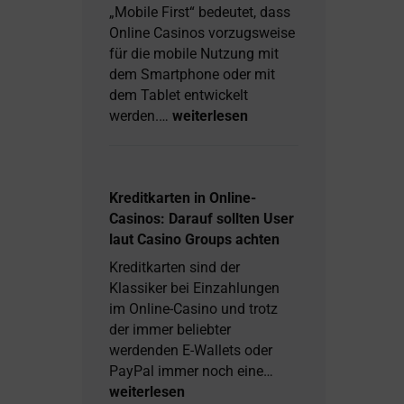
„Mobile First“ bedeutet, dass
Online Casinos vorzugsweise
für die mobile Nutzung mit
dem Smartphone oder mit
dem Tablet entwickelt
werden.…
weiterlesen
Mobile-
First
im
Online-
Kreditkarten in Online-
Casino:
Casinos: Darauf sollten User
Warum
saubere
laut Casino Groups achten
App-
Kreditkarten sind der
Performance
wichtiger
Klassiker bei Einzahlungen
wird
im Online-Casino und trotz
als
der immer beliebter
reine
Spielauswahl
werdenden E-Wallets oder
PayPal immer noch eine…
weiterlesen
Kreditkarten