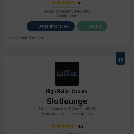
4.3
Die beliebtesten Spiele ohne
Spielpausen
Jetzt anschauen!
Details
Spannende Turniere
18
High Roller Casino:
Slotlounge
4-fach Bonus bis 15.000 € + 350 FS
Ohne Konto kostenlos spielen
4.3