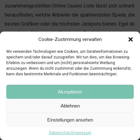
zusammengestellten Online Casino Liste lässt sich schnell
herausfinden, welche Anbieter die spannendsten Spiele, die
besten Grafiken oder die höchsten Jackpots bieten. Egal ob
man eher auf klassische Spiele wie Roulette setzt oder
Cookie-Zustimmung verwalten
lieber auf actionreiche Automatenspiele, eine Online Casino
Liste zeigt auf einen Blick, wo man fündig wird.
Wir verwenden Technologien wie Cookies, um Geräteinformationen zu
speichern und/oder darauf zuzugreifen. Wir tun dies, um das Browsing-
Erlebnis zu verbessern und um (nicht) personalisierte Werbung
Doch genau diese Leichtigkeit, mit der man heute
anzuzeigen. Wenn du nicht zustimmst oder die Zustimmung widerrufst,
kann dies bestimmte Merkmale und Funktionen beeinträchtigen.
losspielen kann, ist Fluch und Segen zugleich. Denn so
schnell wie man ein passendes Spiel über eine Online
Akzeptieren
Casino Liste findet, so leicht kann man auch den Überblick
verlieren. Ein Klick genügt und man ist mitten im Geschehen.
Ablehnen
Das führt bei vielen Spielern dazu, dass sie sich komplett
Einstellungen ansehen
dem Spielrausch hingeben und dabei aus dem Blick
verlieren, wie viel Zeit oder Geld sie tatsächlich investieren.
Datenschutz
Impressum