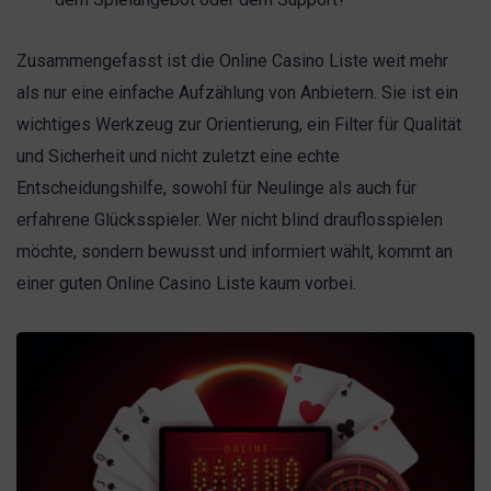
Zusammengefasst ist die Online Casino Liste weit mehr
als nur eine einfache Aufzählung von Anbietern. Sie ist ein
wichtiges Werkzeug zur Orientierung, ein Filter für Qualität
und Sicherheit und nicht zuletzt eine echte
Entscheidungshilfe, sowohl für Neulinge als auch für
erfahrene Glücksspieler. Wer nicht blind drauflosspielen
möchte, sondern bewusst und informiert wählt, kommt an
einer guten Online Casino Liste kaum vorbei.