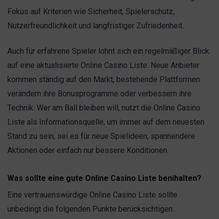
Fokus auf Kriterien wie Sicherheit, Spielerschutz,
Nutzerfreundlichkeit und langfristiger Zufriedenheit.
Auch für erfahrene Spieler lohnt sich ein regelmäßiger Blick
auf eine aktualisierte Online Casino Liste. Neue Anbieter
kommen ständig auf den Markt, bestehende Plattformen
verändern ihre Bonusprogramme oder verbessern ihre
Technik. Wer am Ball bleiben will, nutzt die Online Casino
Liste als Informationsquelle, um immer auf dem neuesten
Stand zu sein, sei es für neue Spielideen, spannendere
Aktionen oder einfach nur bessere Konditionen.
Was sollte eine gute Online Casino Liste benihalten?
Eine vertrauenswürdige Online Casino Liste sollte
unbedingt die folgenden Punkte berücksichtigen: