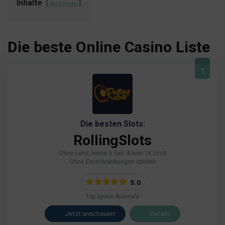
Inhalte
Anzeigen
Die beste Online Casino Liste
1
Die besten Slots:
RollingSlots
Ohne Limit, keine 5 Sek. & kein 1€ Limit
Ohne Einschränkungen spielen
5.0
Top Spiele Auswahl
Jetzt anschauen!
Details