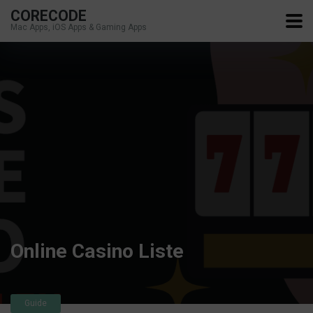
CORECODE
Mac Apps, iOS Apps & Gaming Apps
Online Casino Liste
Guide