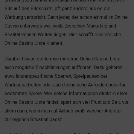
Bild auf den Bildschirm, oft ganz anders, als es die
Werbung verspricht. Denn jeder, der schon einmal im Online
Casino unterwegs war, weiß: Zwischen Marketing und
Realität können Welten liegen. Hier schafft eine ehrliche
Online Casino Liste Klarheit.
Darüber hinaus sollte eine moderne Online Casino Liste
auch mögliche Einschränkungen aufführen. Dazu gehören
etwa länderspezifische Sperren, Spielpausen bei
Wartungsarbeiten oder auch technische Anforderungen für
bestimmte Spiele. Wer solche Informationen direkt in einer
Online Casino Liste findet, spart sich viel Frust und Zeit, vor
allem dann, wenn man auf Anhieb weiß, welcher Anbieter
zur eigenen Situation passt.