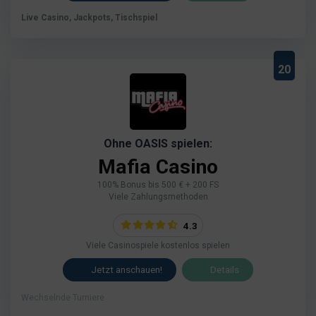
Live Casino, Jackpots, Tischspiel
20
Ohne OASIS spielen:
Mafia Casino
100% Bonus bis 500 € + 200 FS
Viele Zahlungsmethoden
4.3
Viele Casinospiele kostenlos spielen
Jetzt anschauen!
Details
Wechselnde Turniere