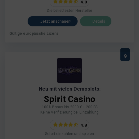
4.8
Die beliebtesten Hersteller
Jetzt anschauen!
Details
Gültige europäische Lizenz
9
Neu mit vielen Demoslots:
Spirit Casino
100% Bonus bis 2000 € + 200 FS
Keine Verifizierung bei Einzahlung
4.8
Sofort einzahlen und spielen