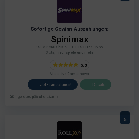
Sofortige Gewinn-Auszahlungen:
Spinimax
150% Bonus bis 750 € + 150 Free Spins
Slots, Tischspiele und mehr
5.0
Viele Live-Gameshows
Jetzt anschauen!
Details
Gültige europäische Lizenz
5