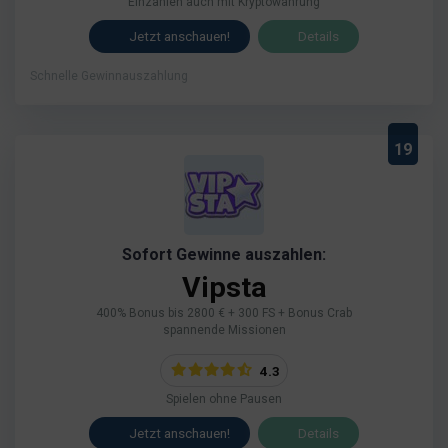
Einzahlen auch mit Kryptowährung
Jetzt anschauen!
Details
Schnelle Gewinnauszahlung
19
Sofort Gewinne auszahlen:
Vipsta
400% Bonus bis 2800 € + 300 FS + Bonus Crab
spannende Missionen
4.3
Spielen ohne Pausen
Jetzt anschauen!
Details