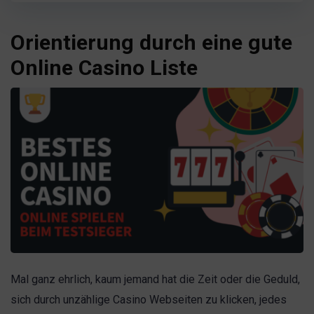
Orientierung durch eine gute
Online Casino Liste
Mal ganz ehrlich, kaum jemand hat die Zeit oder die Geduld,
sich durch unzählige Casino Webseiten zu klicken, jedes