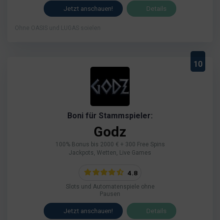
Jetzt anschauen!
Details
Ohne OASIS und LUGAS soielen
10
Boni für Stammspieler:
Godz
100% Bonus bis 2000 € + 300 Free Spins
Jackpots, Wetten, Live Games
4.8
Slots und Automatenspiele ohne
Pausen
Jetzt anschauen!
Details