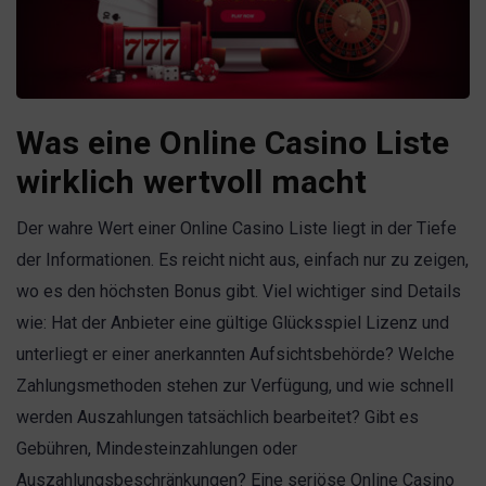
Was eine Online Casino Liste
wirklich wertvoll macht
Der wahre Wert einer Online Casino Liste liegt in der Tiefe
der Informationen. Es reicht nicht aus, einfach nur zu zeigen,
wo es den höchsten Bonus gibt. Viel wichtiger sind Details
wie: Hat der Anbieter eine gültige Glücksspiel Lizenz und
unterliegt er einer anerkannten Aufsichtsbehörde? Welche
Zahlungsmethoden stehen zur Verfügung, und wie schnell
werden Auszahlungen tatsächlich bearbeitet? Gibt es
Gebühren, Mindesteinzahlungen oder
Auszahlungsbeschränkungen? Eine seriöse Online Casino