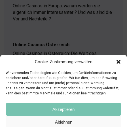
Online Casinos in Europa, warum werden sie
eigentlich immer Interessanter ? Und was sind die
Vor und Nachteile ?
Online Casinos Österreich
Online Casinos in Österreich: Die Welt des
Glücksspiels hat sich in den vergangenen Jahren
Cookie-Zustimmung verwalten
stark verändert. Während Spielhallen und
klassische…
weiterlesen
Wir verwenden Technologien wie Cookies, um Geräteinformationen zu
speichern und/oder darauf zuzugreifen. Wir tun dies, um das Browsing-
Online
Erlebnis zu verbessern und um (nicht) personalisierte Werbung
Casinos
anzuzeigen. Wenn du nicht zustimmst oder die Zustimmung widerrufst,
Österreich
kann dies bestimmte Merkmale und Funktionen beeinträchtigen.
Akzeptieren
Ablehnen