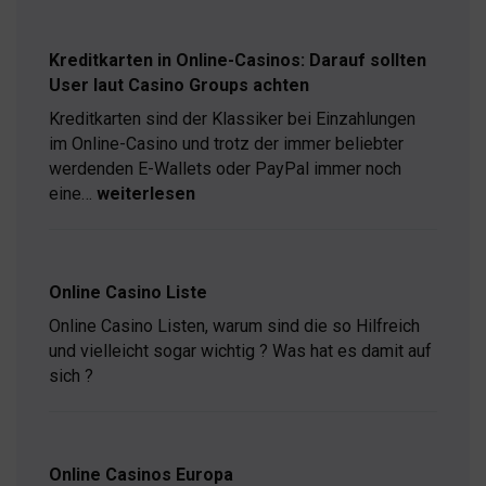
First
im
Online-
Kreditkarten in Online-Casinos: Darauf sollten
Casino:
User laut Casino Groups achten
Warum
saubere
Kreditkarten sind der Klassiker bei Einzahlungen
App-
im Online-Casino und trotz der immer beliebter
Performance
wichtiger
werdenden E-Wallets oder PayPal immer noch
wird
eine…
weiterlesen
als
Kreditkarten
reine
in
Spielauswahl
Online-
Casinos:
Online Casino Liste
Darauf
sollten
Online Casino Listen, warum sind die so Hilfreich
User
und vielleicht sogar wichtig ? Was hat es damit auf
laut
sich ?
Casino
Groups
achten
Online Casinos Europa