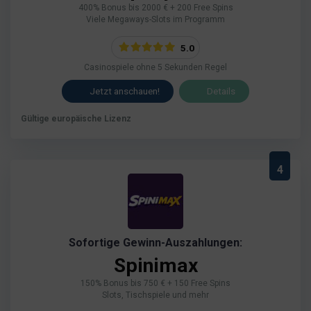
400% Bonus bis 2000 € + 200 Free Spins
Viele Megaways-Slots im Programm
5.0
Casinospiele ohne 5 Sekunden Regel
Jetzt anschauen!
Details
Gültige europäische Lizenz
4
Sofortige Gewinn-Auszahlungen:
Spinimax
150% Bonus bis 750 € + 150 Free Spins
Slots, Tischspiele und mehr