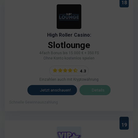
18
High Roller Casino:
Slotlounge
4-fach Bonus bis 15.000 € + 350 FS
Ohne Konto kostenlos spielen
4.3
Einzahlen auch mit Kryptowährung
Jetzt anschauen!
Details
Schnelle Gewinnauszahlung
19