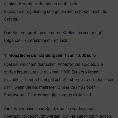
digitale Herzstück der neuen deutschen
Glücksspielregulierung und genau hier scheiden sich die
Geister.
Das System greift an mehreren Stellen ein und bringt
folgende Hauptfunktionen mit sich:
1. Monatliches Einzahlungslimit von 1.000 Euro
Egal bei welchem deutschen Anbieter Sie spielen, Sie
dürfen insgesamt nur maximal 1.000 Euro pro Monat
einzahlen. Dieses Limit gilt anbieterübergreifend, also auch
dann, wenn Sie bei mehreren Online Casinos oder
Sportwetten Plattformen gleichzeitig aktiv sind.
Ziel:
Spielerinnen und Spieler sollen vor finanzieller
Überlastung geschützt werden. Kritiker sehen darin jedoch