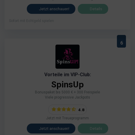
Jetzt anschauen!
Details
Sofort mit Echtgeld spielen
6
Vorteile im VIP-Club:
SpinsUp
Bonuspaket bis 5000 € + 300 Freispiele
Viele progressive Jackpots
4.8
Jetzt mit Treueprogramm
Jetzt anschauen!
Details