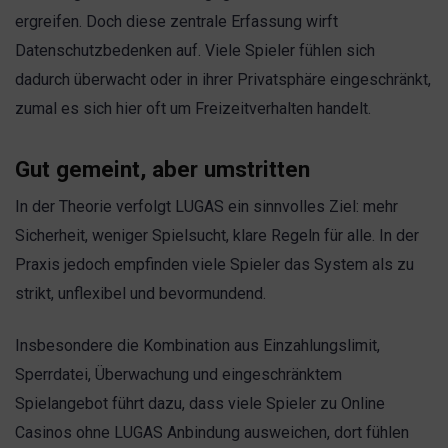
ergreifen. Doch diese zentrale Erfassung wirft
Datenschutzbedenken auf. Viele Spieler fühlen sich
dadurch überwacht oder in ihrer Privatsphäre eingeschränkt,
zumal es sich hier oft um Freizeitverhalten handelt.
Gut gemeint, aber umstritten
In der Theorie verfolgt LUGAS ein sinnvolles Ziel: mehr
Sicherheit, weniger Spielsucht, klare Regeln für alle. In der
Praxis jedoch empfinden viele Spieler das System als zu
strikt, unflexibel und bevormundend.
Insbesondere die Kombination aus Einzahlungslimit,
Sperrdatei, Überwachung und eingeschränktem
Spielangebot führt dazu, dass viele Spieler zu Online
Casinos ohne LUGAS Anbindung ausweichen, dort fühlen