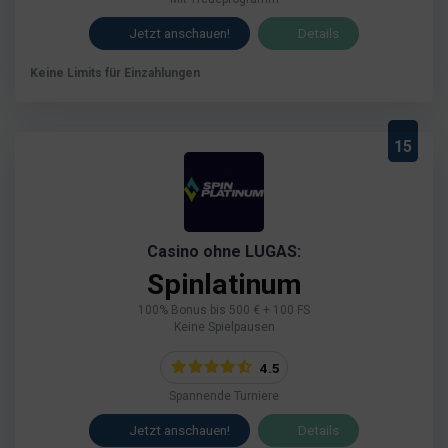
Jetzt anschauen!
Details
Keine Limits für Einzahlungen
15
Casino ohne LUGAS:
Spinlatinum
100% Bonus bis 500 € + 100 FS
Keine Spielpausen
4.5
Spannende Turniere
Jetzt anschauen!
Details