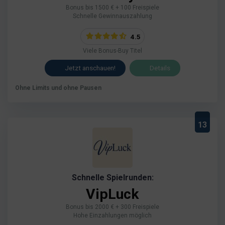
Bonus bis 1500 € + 100 Freispiele
Schnelle Gewinnauszahlung
4.5
Viele Bonus-Buy Titel
Jetzt anschauen!
Details
Ohne Limits und ohne Pausen
13
Schnelle Spielrunden:
VipLuck
Bonus bis 2000 € + 300 Freispiele
Hohe Einzahlungen möglich