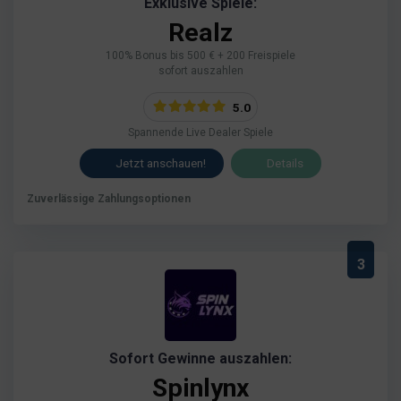
Exklusive Spiele:
Realz
100% Bonus bis 500 € + 200 Freispiele
sofort auszahlen
5.0
Spannende Live Dealer Spiele
Jetzt anschauen!
Details
Zuverlässige Zahlungsoptionen
3
Sofort Gewinne auszahlen:
Spinlynx