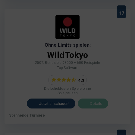
17
Ohne Limits spielen:
WildTokyo
250% Bonus bis €3000 + 600 Freispiele
Top Software
4.3
Die beliebtesten Spiele ohne
Spielpausen
Jetzt anschauen!
Details
Spannende Turniere