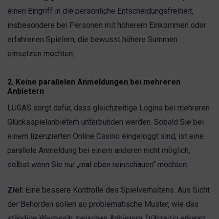
einen Eingriff in die persönliche Entscheidungsfreiheit,
insbesondere bei Personen mit höherem Einkommen oder
erfahrenen Spielern, die bewusst höhere Summen
einsetzen möchten.
2. Keine parallelen Anmeldungen bei mehreren
Anbietern
LUGAS sorgt dafür, dass gleichzeitige Logins bei mehreren
Glücksspielanbietern unterbunden werden. Sobald Sie bei
einem lizenzierten Online Casino eingeloggt sind, ist eine
parallele Anmeldung bei einem anderen nicht möglich,
selbst wenn Sie nur „mal eben reinschauen“ möchten.
Ziel:
Eine bessere Kontrolle des Spielverhaltens. Aus Sicht
der Behörden sollen so problematische Muster, wie das
ständige Wechseln zwischen Anbietern, frühzeitig erkannt