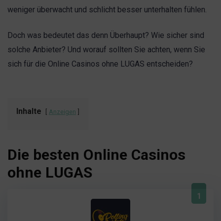
weniger überwacht und schlicht besser unterhalten fühlen.
Doch was bedeutet das denn Überhaupt? Wie sicher sind
solche Anbieter? Und worauf sollten Sie achten, wenn Sie
sich für die Online Casinos ohne LUGAS entscheiden?
Inhalte
Anzeigen
Die besten Online Casinos
ohne LUGAS
1