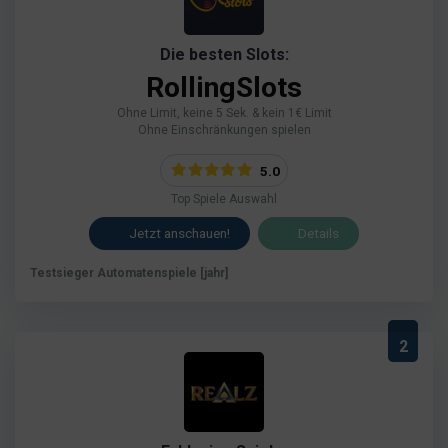
Die besten Slots:
RollingSlots
Ohne Limit, keine 5 Sek. & kein 1€ Limit
Ohne Einschränkungen spielen
5.0
Top Spiele Auswahl
Jetzt anschauen!
Details
Testsieger Automatenspiele [jahr]
2