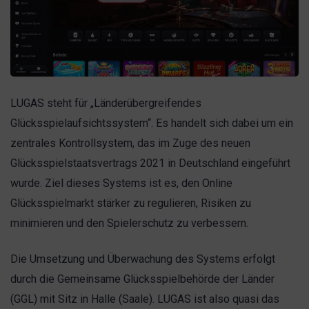
LUGAS steht für „Länderübergreifendes
Glücksspielaufsichtssystem“. Es handelt sich dabei um ein
zentrales Kontrollsystem, das im Zuge des neuen
Glücksspielstaatsvertrags 2021 in Deutschland eingeführt
wurde. Ziel dieses Systems ist es, den Online
Glücksspielmarkt stärker zu regulieren, Risiken zu
minimieren und den Spielerschutz zu verbessern.
Die Umsetzung und Überwachung des Systems erfolgt
durch die Gemeinsame Glücksspielbehörde der Länder
(GGL) mit Sitz in Halle (Saale). LUGAS ist also quasi das