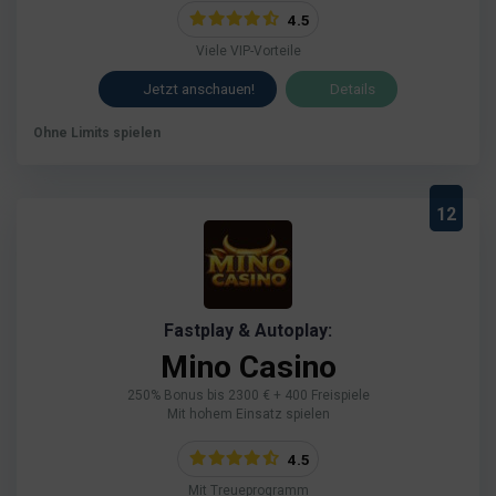
4.5
Viele VIP-Vorteile
Jetzt anschauen!
Details
Ohne Limits spielen
12
Fastplay & Autoplay:
Mino Casino
250% Bonus bis 2300 € + 400 Freispiele
Mit hohem Einsatz spielen
4.5
Mit Treueprogramm