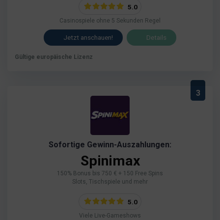
5.0
Casinospiele ohne 5 Sekunden Regel
Jetzt anschauen!
Details
Gültige europäische Lizenz
3
Sofortige Gewinn-Auszahlungen:
Spinimax
150% Bonus bis 750 € + 150 Free Spins
Slots, Tischspiele und mehr
5.0
Viele Live-Gameshows