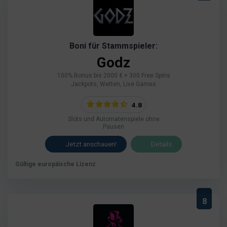
Boni für Stammspieler:
Godz
100% Bonus bis 2000 € + 300 Free Spins
Jackpots, Wetten, Live Games
4.8
Slots und Automatenspiele ohne
Pausen
Jetzt anschauen!
Details
Gültige europäische Lizenz
8