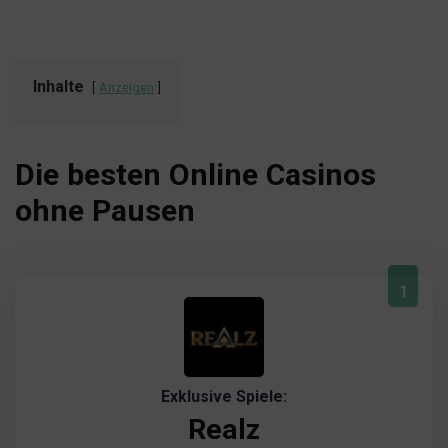
Inhalte
Anzeigen
Die besten Online Casinos
ohne Pausen
1
Exklusive Spiele:
Realz