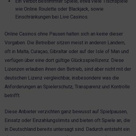
Ein Verbot bestimmter Spiele, etwa viele Tischspiele
wie Online Roulette oder Blackjack, sowie
Einschränkungen bei Live Casinos.
Online Casinos ohne Pausen halten sich an keine dieser
Vorgaben. Die Betreiber sitzen meist in anderen Ländern,
oft in Malta, Curaçao, Gibraltar oder auf der Isle of Man und
verfügen über eine dort gültige Glücksspiellizenz. Diese
Lizenzen erlauben ihnen den Betrieb, sind aber nicht mit der
deutschen Lizenz vergleichbar, insbesondere was die
Anforderungen an Spielerschutz, Transparenz und Kontrolle
betrifft.
Diese Anbieter verzichten ganz bewusst auf Spielpausen,
Einsatz oder Einzahlungslimits und bieten oft Spiele an, die
in Deutschland bereits untersagt sind. Dadurch entsteht ein