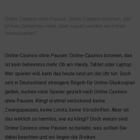
Online Casinos ohne Pausen: Online-Casinos boomen, das
ist kein Geheimnis mehr. Aber warum werden sie immer
Interessanter?
Online Casinos ohne Pausen: Online-Casinos boomen, das
ist kein Geheimnis mehr. Ob am Handy, Tablet oder Laptop:
Wer spielen will, kann das heute rund um die Uhr tun. Doch
seit in Deutschland strengere Regeln für Online Glücksspiel
gelten, suchen viele Spieler gezielt nach Online Casinos
ohne Pausen. Klingt erstmal verlockend: keine
Zwangspausen, keine Limits, keine Vorschriften. Aber ist
das wirklich so harmlos, wie es klingt? Doch warum sind
Online Casinos ohne Pausen so beliebt, was sollten Sie
dabei beachten und wo liegen die Risiken.