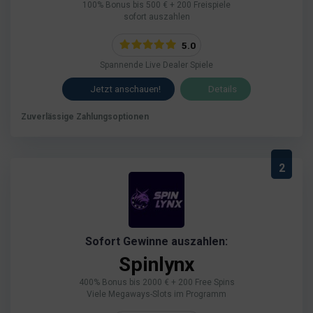
100% Bonus bis 500 € + 200 Freispiele
sofort auszahlen
5.0
Spannende Live Dealer Spiele
Jetzt anschauen!
Details
Zuverlässige Zahlungsoptionen
2
Sofort Gewinne auszahlen:
Spinlynx
400% Bonus bis 2000 € + 200 Free Spins
Viele Megaways-Slots im Programm