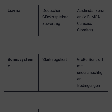
Lizenz
Deutscher
Auslandslizenz
Glücksspielsta
en (z. B. MGA,
atsvertrag
Curaçao,
Gibraltar)
Bonussystem
Stark reguliert
Große Boni, oft
e
mit
undurchsichtig
en
Bedingungen