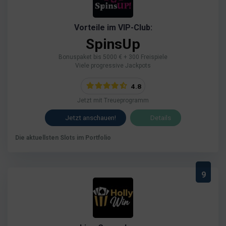
Vorteile im VIP-Club:
SpinsUp
Bonuspaket bis 5000 € + 300 Freispiele
Viele progressive Jackpots
4.8
Jetzt mit Treueprogramm
Jetzt anschauen!
Details
Die aktuellsten Slots im Portfolio
9