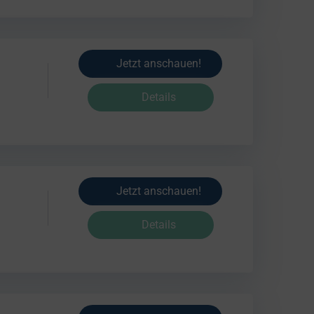
Jetzt anschauen!
Details
Jetzt anschauen!
Details