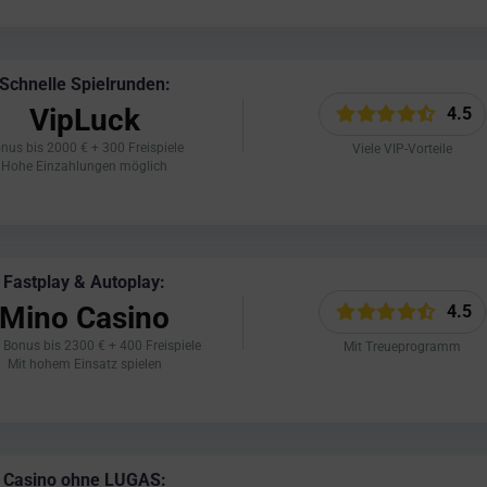
Schnelle Spielrunden:
VipLuck
4.5
nus bis 2000 € + 300 Freispiele
Viele VIP-Vorteile
Hohe Einzahlungen möglich
Fastplay & Autoplay:
Mino Casino
4.5
Bonus bis 2300 € + 400 Freispiele
Mit Treueprogramm
Mit hohem Einsatz spielen
Casino ohne LUGAS: