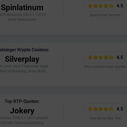
Spinlatinum
4.5
00% Bonus bis 500 € + 100 FS
Spannende Turniere
Keine Spielpausen
stsieger Krypto Casinos:
Silverplay
4.5
in Limit, ohne 5 Sekunden Regel
Ohne Limitierungen spielen
hne Verifizierung, ohne OASIS
Top RTP-Quoten:
Jokery
4.5
nus bis 1500 € + 100 Freispiele
Viele Bonus-Buy Titel
Schnelle Gewinnauszahlung