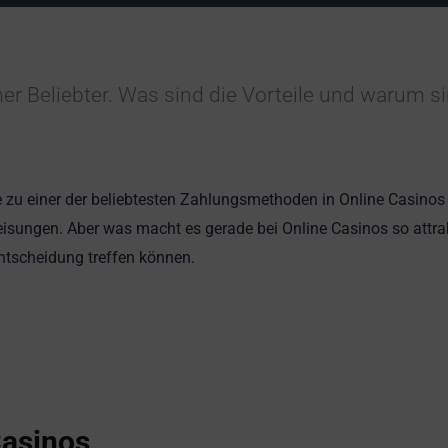
er Beliebter. Was sind die Vorteile und warum s
le zu einer der beliebtesten Zahlungsmethoden in Online Casino
isungen. Aber was macht es gerade bei Online Casinos so attrakt
Entscheidung treffen können.
Casinos