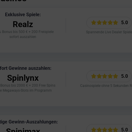
Exklusive Spiele:
Realz
5.0
 Bonus bis 500 € + 200 Freispiele
Spannende Live Dealer Spiel
sofort auszahlen
fort Gewinne auszahlen:
Spinlynx
5.0
Bonus bis 2000 € + 200 Free Spins
Casinospiele ohne 5 Sekunden R
le Megaways-Slots im Programm
tige Gewinn-Auszahlungen:
Spinimax
5.0