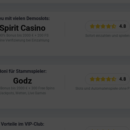
u mit vielen Demoslots:
Spirit Casino
4.8
00% Bonus bis 2000 € + 200 FS
Sofort einzahlen und spielen
ine Verifizierung bei Einzahlung
Boni für Stammspieler:
Godz
4.8
Bonus bis 2000 € + 300 Free Spins
Slots und Automatenspiele ohne 
Jackpots, Wetten, Live Games
Vorteile im VIP-Club: