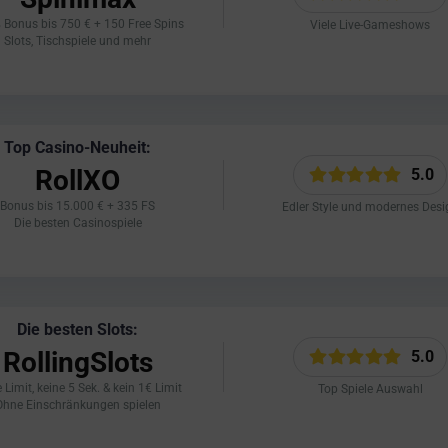
 Bonus bis 750 € + 150 Free Spins
Viele Live-Gameshows
Slots, Tischspiele und mehr
Top Casino-Neuheit:
RollXO
5.0
Bonus bis 15.000 € + 335 FS
Edler Style und modernes Desi
Die besten Casinospiele
Die besten Slots:
RollingSlots
5.0
Limit, keine 5 Sek. & kein 1€ Limit
Top Spiele Auswahl
Ohne Einschränkungen spielen