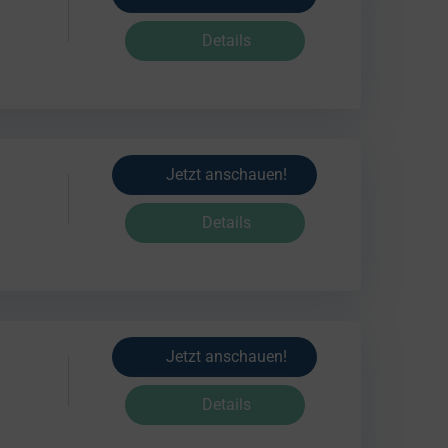
Details
Jetzt anschauen!
Details
Jetzt anschauen!
Details